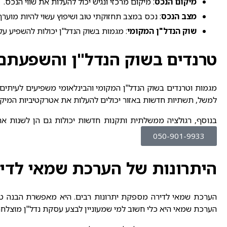
מיקום הנכס
: מיקום מרכזי ונגיש יכול להעלות את שווי הנכס.
מצב הנכס
: נכס במצב תחזוקתי טוב ושיפוץ עשוי להיות מוערך 
שוק הנדל"ן המקומי
: מגמות בשוק הנדל"ן יכולות להשפיע על
טרנדים בשוק הנדל"ן והשפעתם 
מגמות וטרנדים בשוק הנדל"ן המקומי והבינלאומי משפיעים לעיתים 
למשל, תשתיות חדשות באזור יכולים להעלות את אטרקטיביות המיקו
בנוסף, רגולציה ממשלתית ותקנות חדשות יכולות גם הן לשנות את השוק. חקיקה לעידוד תמ"א 38 או פינוי בינוי, לדוגמה, מאפשרת לנכס
050-901-9933
היתרונות של הערכת שמאי לדי
הערכת שמאי לדירה
מספקת יתרונות רבים. היא מאפשרת הבנה טוב
הערכת שמאי היא כלי חשוב למי שמעוניין לבצע עסקת נדל"ן מוצלחת