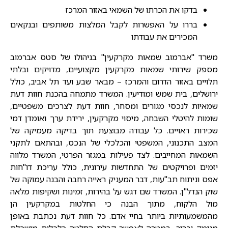
בדקו את הכרתו של השמאי באזור המרכז
בררו על האפשרות לקבל המלצות משותפים ובנקאים
המכירים את עבודתו
משרד "אברמוב שמאות מקרקעין" בניהולו של סטס אברמוב
מספק שירותי שמאות מקרקעין מקצועיים, מדויקים ובלתי
תלויים באזור הדרום והמרכז – מבאר שבע ועד תל אביב, כולל
ירושלים, בית שמש ומודיעין. המשרד מתמחה בהכנת חוות דעת
שמאיות לנכסי מגורים ומסחר, חוות דעת לצרכים משפטיים,
שומות להיטלי השבחה, מיסוי מקרקעין, ירידת ערך ואומדן דמי
שכירות ראויים. כל עבודה מבוצעת תוך בדיקה מעמיקה של
המצב התכנוני, המשפטי והכלכלי של הנכס, ובהתאם לתקני
השמאות המחייבים. לצד פעילות במגזר הפרטי, המשרד מלווה
יזמים ופרויקטים של התחדשות עירונית, כולל עריכת דו"חות
אפס וניתוח תב"עות, דבר המעניק ראייה רחבה והבנה עמוקה של
שוק הנדל"ן. המשרד שם דגש על בהירות, זמינות ושקיפות מלאה
מול הלקוח, מתוך הבנה כי החלטות במקרקעין הן
מהמשמעותיות ביותר בחיי אדם. כל חוות דעת נכתבת באופן