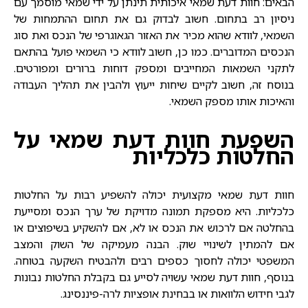
הבאים:
חוות דעת שמאי
איכותית תינתן על ידי שמאי מוסמך עם
ניסיון רב בתחום. חשוב לבדוק גם את תחום ההתמחות של
השמאי, לוודא שהוא מכיר את האזור הגאוגרפי של הנכס ואת סוג
הנכסים המדוברים. כמו כן, חשוב לוודא כי השמאי פועל בהתאם
לתקני השמאות המחייבים ומספק דוחות ברורים ומפורטים.
בנוסח זה, חשוב לקיים שיחות ייעוץ ולהבין את תהליך העבודה
והאיכות אותו מספק השמאי.
השפעת חוות דעת שמאי על
החלטות כלכליות
חוות דעת שמאי
מקצועית יכולה להשפיע רבות על החלטות
כלכליות. היא מספקת תמונה מדויקת של ערך הנכס ומסייעת
בהחלטה אם לרכוש את הנכס או לא, אם להשקיע בשיפוצים או
אם להמתין לשינויי שוק. הבנה מעמיקה של השוק והמצב
המשפטי יכולה לחסוך כספים רבים ולהבטיח השקעה בטוחה.
בנוסף, חוות דעת שמאי עשויה לסייע גם בקבלת החלטות נבונות
לגבי חידוש הלוואות או בבחינת אופציות לרה-פיננסינג.